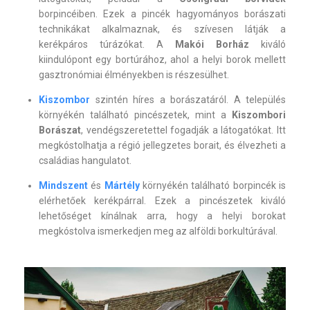
borpincéiben. Ezek a pincék hagyományos borászati
technikákat alkalmaznak, és szívesen látják a
kerékpáros túrázókat. A
Makói Borház
kiváló
kiindulópont egy bortúrához, ahol a helyi borok mellett
gasztronómiai élményekben is részesülhet.
Kiszombor
szintén híres a borászatáról. A település
környékén található pincészetek, mint a
Kiszombori
Borászat
, vendégszeretettel fogadják a látogatókat. Itt
megkóstolhatja a régió jellegzetes borait, és élvezheti a
családias hangulatot.
Mindszent
és
Mártély
környékén található borpincék is
elérhetőek kerékpárral. Ezek a pincészetek kiváló
lehetőséget kínálnak arra, hogy a helyi borokat
megkóstolva ismerkedjen meg az alföldi borkultúrával.