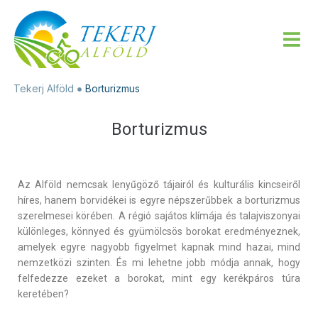
Tekerj Alföld
Borturizmus
Borturizmus
Az Alföld nemcsak lenyűgöző tájairól és kulturális kincseiről
híres, hanem borvidékei is egyre népszerűbbek a borturizmus
szerelmesei körében. A régió sajátos klímája és talajviszonyai
különleges, könnyed és gyümölcsös borokat eredményeznek,
amelyek egyre nagyobb figyelmet kapnak mind hazai, mind
nemzetközi szinten. És mi lehetne jobb módja annak, hogy
felfedezze ezeket a borokat, mint egy kerékpáros túra
keretében?