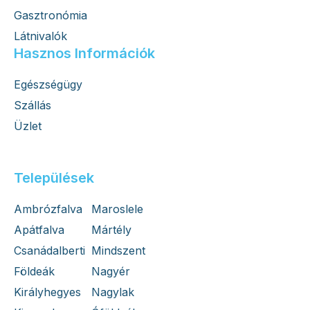
Gasztronómia
Látnivalók
Hasznos Információk
Egészségügy
Szállás
Üzlet
Települések
Ambrózfalva
Maroslele
Apátfalva
Mártély
Csanádalberti
Mindszent
Földeák
Nagyér
Királyhegyes
Nagylak