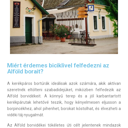
Miért érdemes biciklivel felfedezni az
Alföld borait?
A kerékpáros bortúrák ideálisak azok számára, akik aktívan
szeretnék eltölteni szabadidejüket, miközben felfedezik az
Alföld borvidékeit. A könnyű terep és a jól karbantartott
kerékpárutak lehetővé teszik, hogy kényelmesen eljusson a
borpincékhez, ahol pihenhet, borokat kóstolhat, és élvezheti a
vidéki táj nyugalmát.
Az Alföld borvidékei tökéletes úti célt jelentenek mindazok