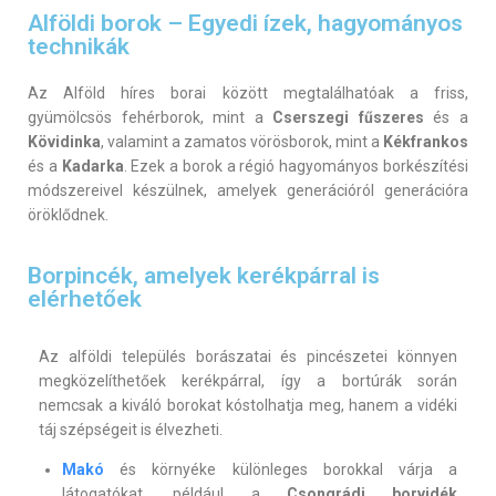
Alföldi borok – Egyedi ízek, hagyományos
technikák
Az Alföld híres borai között megtalálhatóak a friss,
gyümölcsös fehérborok, mint a
Cserszegi fűszeres
és a
Kövidinka
, valamint a zamatos vörösborok, mint a
Kékfrankos
és a
Kadarka
. Ezek a borok a régió hagyományos borkészítési
módszereivel készülnek, amelyek generációról generációra
öröklődnek.
Borpincék, amelyek kerékpárral is
elérhetőek
Az alföldi település borászatai és pincészetei könnyen
megközelíthetőek kerékpárral, így a bortúrák során
nemcsak a kiváló borokat kóstolhatja meg, hanem a vidéki
táj szépségeit is élvezheti.
Makó
és környéke különleges borokkal várja a
látogatókat, például a
Csongrádi borvidék