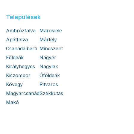
Települések
Ambrózfalva
Maroslele
Apátfalva
Mártély
Csanádalberti
Mindszent
Földeák
Nagyér
Királyhegyes
Nagylak
Kiszombor
Óföldeák
Kövegy
Pitvaros
Magyarcsanád
Székkutas
Makó