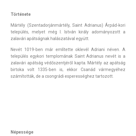
Története
Mártély (Szentadorjánmártély, Saint Adrianus) Árpád-kori
település, melyet még I. István király adományozott a
zalavári apátságnak halászatával együtt.
Nevét 1019-ben már említette oklevél Adriani néven. A
település egykori templomának Saint Adrianus nevét is a
zalavári apátság védőszentjéről kapta. Mártély az apátság
birtoka volt 1335-ben is, ekkor Csanád vármegyéhez
számították, de a csongrádi esperességhez tartozott.
Népessége