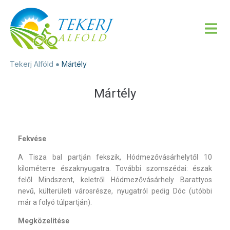
Tekerj Alföld
Mártély
Mártély
Fekvése
A Tisza bal partján fekszik, Hódmezővásárhelytől 10
kilométerre északnyugatra. További szomszédai: észak
felől Mindszent, keletről Hódmezővásárhely Barattyos
nevű, külterületi városrésze, nyugatról pedig Dóc (utóbbi
már a folyó túlpartján).
Megközelítése