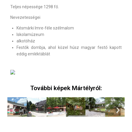
Teljes népessége 1298 fő.
Nevezetességei
Késmárki Imre-féle szélmalom
Iskolamúzeum
alkotóház
Festők dombja, ahol közel húsz magyar festő kapott
eddig emléktáblát
További képek Mártélyról: