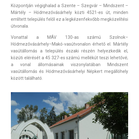
Központján végighalad a Szente – Szegvár – Mindszent –
Mártély – Hódmezővásárhely közti 4521-es út, minden
említett település felől ez a legkézenfekvőbb megközelítési
útvonala.
Vonattal a MÁV 130-as számú Szolnok–
Hódmezővásárhely–Makó-vasútvonalon érhető el. Mártély
vasútállomás a település északi részén helyezkedik el,
közúti elérését a 45 327-es számú mellékút teszi lehetővé;
a vonal állomásainak viszonylatában Mindszent
vasútállomás és Hódmezővásárhelyi Népkert megállóhely
között található.